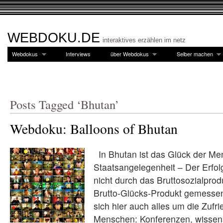
WEBDOKU.DE
interaktives erzählen im netz
Webdokus
Interviews
über Webdokus
Selber machen
Posts Tagged ‘Bhutan’
Webdoku: Balloons of Bhutan
In Bhutan ist das Glück der Me
Staatsangelegenheit – Der Erfol
nicht durch das Bruttosozialpro
Brutto-Glücks-Produkt gemessen
sich hier auch alles um die Zufri
Menschen: Konferenzen, wissens