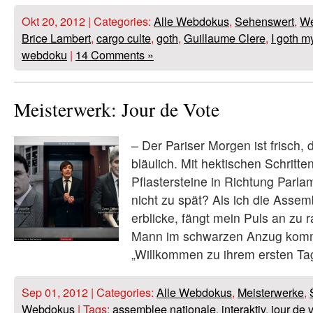
Okt 20, 2012 | Categories:
Alle Webdokus
,
Sehenswert
,
We
Brice Lambert
,
cargo culte
,
goth
,
Guillaume Clere
,
I goth m
webdoku
|
14 Comments »
Meisterwerk: Jour de Vote
– Der Pariser Morgen ist frisch, 
bläulich. Mit hektischen Schritte
Pflastersteine in Richtung Parla
nicht zu spät? Als ich die Assem
erblicke, fängt mein Puls an zu r
Mann im schwarzen Anzug komm
„Willkommen zu ihrem ersten Ta
Sep 01, 2012 | Categories:
Alle Webdokus
,
Meisterwerke
,
Webdokus
| Tags:
assemblee nationale
,
interaktiv
,
jour de 