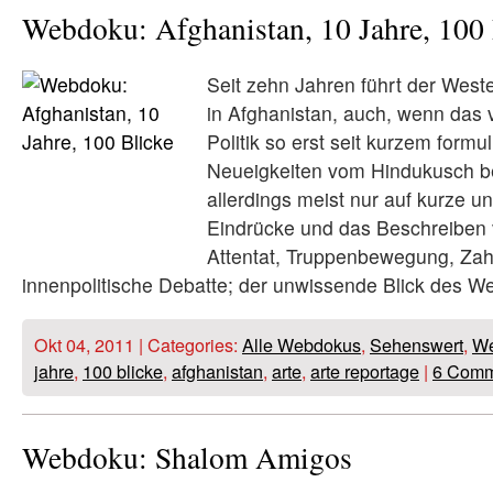
Webdoku: Afghanistan, 10 Jahre, 100 
Seit zehn Jahren führt der West
in Afghanistan, auch, wenn das
Politik so erst seit kurzem formul
Neueigkeiten vom Hindukusch b
allerdings meist nur auf kurze un
Eindrücke und das Beschreiben 
Attentat, Truppenbewegung, Zah
innenpolitische Debatte; der unwissende Blick des W
Okt 04, 2011 | Categories:
Alle Webdokus
,
Sehenswert
,
We
jahre
,
100 blicke
,
afghanistan
,
arte
,
arte reportage
|
6 Comm
Webdoku: Shalom Amigos