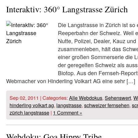
Interaktiv: 360° Langstrasse Zürich
Die Langstrasse in Zürich ist so
Reeperbahn der Schweiz. Weil e
Nutte, Polizei, Dealer, Kauz und
zusammenleben, hält das Schwe
einer großen Sommerserie die Lu
der geregelten Schweiz als auss
Biotop. Aus den Fernseh-Repor
Webmacher von Hinderling Volkart AG eine sehr […]
Sep 02, 2011 | Categories:
Alle Webdokus
,
Sehenswert
,
W
hinderling volkart ag
,
langstrasse
,
schweizer fernsehen
,
sc
zürich langstrasse
|
1 Comment »
Webdoku: Goa Hippy Tribe