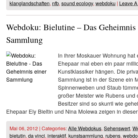
klanglandschaften
,
nfb
,
sound ecology
,
webdoku
|
Leave A
Webdoku: Bielutine – Das Geheimnis 
Sammlung
In ihrer Moskauer Wohnung hat 
Ehepaar mal eben ein paar mill
Kunstklassiker hängen. Die priv
Sammlung ist in der Szene ein 
Spinnenweben und Staub tümmel
großer Meister wie Rubens und d
Besitzer sind so skurril wie gehe
Ehepaar Ely Bieltin und Nina Molewa zeigen in dieser
Mai 06, 2012 | Categories:
Alle Webdokus
,
Sehenswert
,
W
bietutin
,
da vinci
,
interaktif
,
kunstsammlung
,
rubens
,
webdo