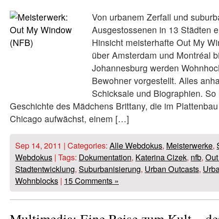
Von urbanem Zerfall und subur
Ausgestossenen in 13 Städten erz
Hinsicht meisterhafte Out My Wi
über Amsterdam und Montréal bi
Johannesburg werden Wohnhoch
Bewohner vorgestellt. Alles anh
Schicksale und Biographien. So 
Geschichte des Mädchens Brittany, die im Plattenbau
Chicago aufwächst, einem […]
Sep 14, 2011 | Categories:
Alle Webdokus
,
Meisterwerke
,
Webdokus
| Tags:
Dokumentation
,
Katerina Cizek
,
nfb
,
Out
Stadtentwicklung
,
Suburbanisierung
,
Urban Outcasts
,
Urba
Wohnblocks
|
15 Comments »
Multimedia: Eine Reise zum Kult – de