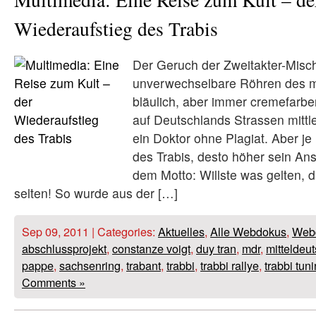
Wiederaufstieg des Trabis
Der Geruch der Zweitakter-Misc
unverwechselbare Röhren des m
bläulich, aber immer cremefarbe
auf Deutschlands Strassen mittle
ein Doktor ohne Plagiat. Aber je 
des Trabis, desto höher sein An
dem Motto: Willste was gelten, 
selten! So wurde aus der […]
Sep 09, 2011 | Categories:
Aktuelles
,
Alle Webdokus
,
Web
abschlussprojekt
,
constanze voigt
,
duy tran
,
mdr
,
mitteldeu
pappe
,
sachsenring
,
trabant
,
trabbi
,
trabbi rallye
,
trabbi tun
Comments »