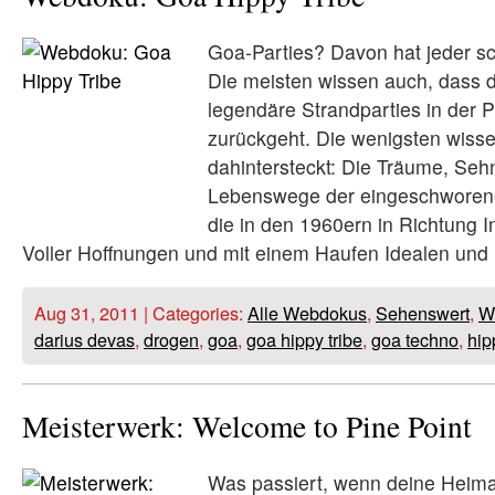
Goa-Parties? Davon hat jeder s
Die meisten wissen auch, dass 
legendäre Strandparties in der P
zurückgeht. Die wenigsten wiss
dahintersteckt: Die Träume, Se
Lebenswege der eingeschwore
die in den 1960ern in Richtung I
Voller Hoffnungen und mit einem Haufen Idealen und
Aug 31, 2011 | Categories:
Alle Webdokus
,
Sehenswert
,
W
darius devas
,
drogen
,
goa
,
goa hippy tribe
,
goa techno
,
hip
Meisterwerk: Welcome to Pine Point
Was passiert, wenn deine Heima