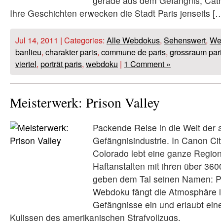
gerade aus dem Gefängnis, Cathi
Ihre Geschichten erwecken die Stadt Paris jenseits [
Jul 14, 2011 | Categories:
Alle Webdokus
,
Sehenswert
,
We
banlieu
,
charakter paris
,
commune de paris
,
grossraum par
viertel
,
porträt paris
,
webdoku
|
1 Comment »
Meisterwerk: Prison Valley
Packende Reise in die Welt der
Gefängnisindustrie. In Canon Ci
Colorado lebt eine ganze Regio
Haftanstalten mit ihren über 360
geben dem Tal seinen Namen: Pr
Webdoku fängt die Atmosphäre i
Gefängnisse ein und erlaubt eine
Kulissen des amerikanischen Strafvollzugs.