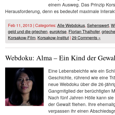
einem Ausweg. Das Prinzip Kors
Herausforderung, denn es bedeutet maximale Interakti
Feb 11, 2013 | Categories:
Alle Webdokus
,
Sehenswert
,
W
geld und die griechen
,
eurokrise
,
Florian Thalhofer
,
griech
Korsakow-Film
,
Korsakow-Institut
|
29 Comments »
Webdoku: Alma – Ein Kind der Gewal
Eine Lebensbeichte wie ein Schl
Geschichte, rührend wie eine Trä
neue Webdoku über die 26-jähri
Gangmitglied der berüchtigten 
Nach fünf Jahren Hölle kann si
der Gewalt fliehen. Ihre ehemal
verpassen ihr einen Abschiedsgr