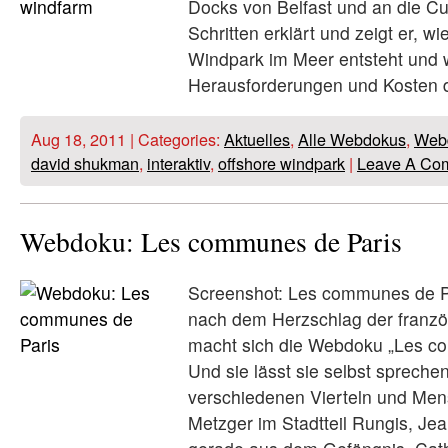
Docks von Belfast und an die Cu
Schritten erklärt und zeigt er, wi
Windpark im Meer entsteht und 
Herausforderungen und Kosten d
Aug 18, 2011 | Categories:
Aktuelles
,
Alle Webdokus
,
Web
david shukman
,
interaktiv
,
offshore windpark
|
Leave A Co
Webdoku: Les communes de Paris
Screenshot: Les communes de P
nach dem Herzschlag der franzö
macht sich die Webdoku „Les c
Und sie lässt sie selbst spreche
verschiedenen Vierteln und Mens
Metzger im Stadtteil Rungis, J