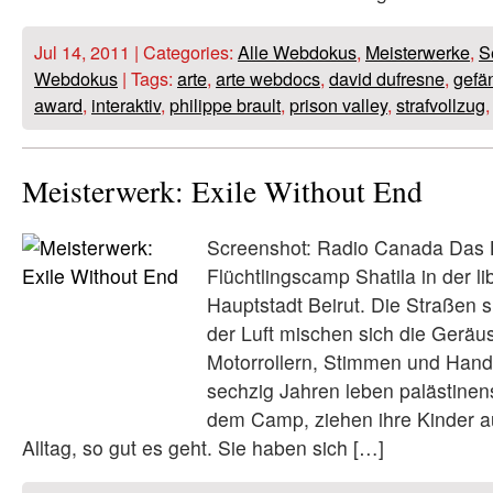
Jul 14, 2011 | Categories:
Alle Webdokus
,
Meisterwerke
,
S
Webdokus
| Tags:
arte
,
arte webdocs
,
david dufresne
,
gefä
award
,
interaktiv
,
philippe brault
,
prison valley
,
strafvollzug
Meisterwerk: Exile Without End
Screenshot: Radio Canada Das 
Flüchtlingscamp Shatila in der l
Hauptstadt Beirut. Die Straßen s
der Luft mischen sich die Geräu
Motorrollern, Stimmen und Handy
sechzig Jahren leben palästinens
dem Camp, ziehen ihre Kinder au
Alltag, so gut es geht. Sie haben sich […]