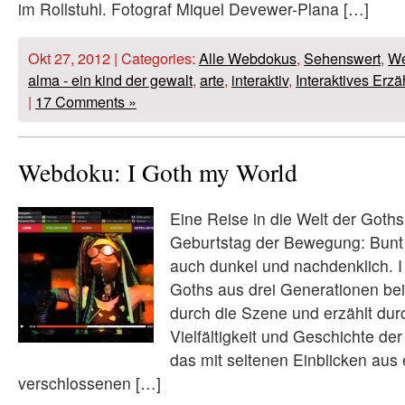
im Rollstuhl. Fotograf Miquel Devewer-Plana […]
Okt 27, 2012 | Categories:
Alle Webdokus
,
Sehenswert
,
We
alma - ein kind der gewalt
,
arte
,
interaktiv
,
Interaktives Erzä
|
17 Comments »
Webdoku: I Goth my World
Eine Reise in die Welt der Goth
Geburtstag der Bewegung: Bunt u
auch dunkel und nachdenklich. I
Goths aus drei Generationen bei
durch die Szene und erzählt durc
Vielfältigkeit und Geschichte d
das mit seltenen Einblicken aus 
verschlossenen […]