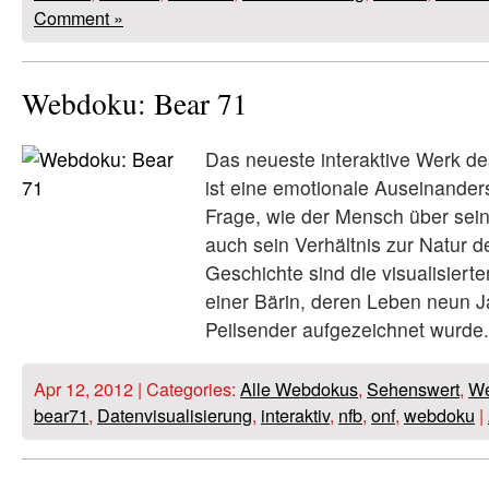
Comment »
Webdoku: Bear 71
Das neueste interaktive Werk d
ist eine emotionale Auseinander
Frage, wie der Mensch über sei
auch sein Verhältnis zur Natur de
Geschichte sind die visualisie
einer Bärin, deren Leben neun J
Peilsender aufgezeichnet wurde.
Apr 12, 2012 | Categories:
Alle Webdokus
,
Sehenswert
,
We
bear71
,
Datenvisualisierung
,
interaktiv
,
nfb
,
onf
,
webdoku
|