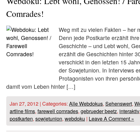
Webdoku: Lebt wohl, Genossen! / Far
Comrades!
Weg mit zu vielen Fakten – her 
Denn jede Postkarte erzählt ihre
Geschichte – und Lebt wohl, Gen
erzählt die Geschichten hinter 3
verschickt in den letzten 15 Ja
der Sowjetunion. In Interviews e
Protagonisten von ihren persönl
damit vom Leben hinter […]
Jan 27, 2012 | Categories:
Alle Webdokus
,
Sehenswert
,
W
artline films
,
farewell comrades
,
gebrueder beetz
,
interaktiv
postkarten
,
sowjetunion
,
webdoku
|
Leave A Comment »