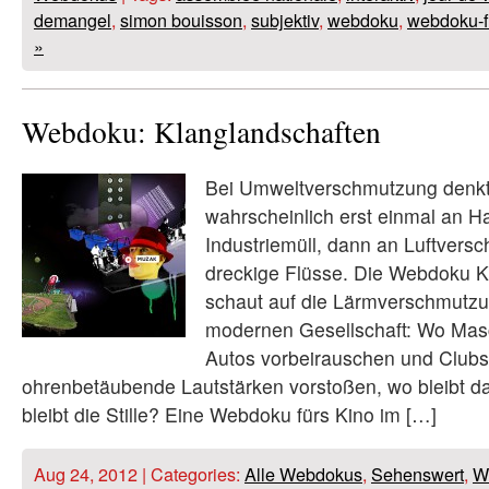
demangel
,
simon bouisson
,
subjektiv
,
webdoku
,
webdoku-fi
»
Webdoku: Klanglandschaften
Bei Umweltverschmutzung denkt
wahrscheinlich erst einmal an H
Industriemüll, dann an Luftvers
dreckige Flüsse. Die Webdoku K
schaut auf die Lärmverschmutzun
modernen Gesellschaft: Wo Ma
Autos vorbeirauschen und Clubs
ohrenbetäubende Lautstärken vorstoßen, wo bleibt 
bleibt die Stille? Eine Webdoku fürs Kino im […]
Aug 24, 2012 | Categories:
Alle Webdokus
,
Sehenswert
,
W