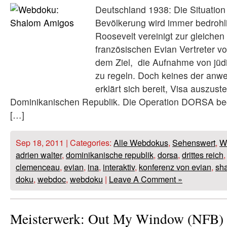
Deutschland 1938: Die Situation 
Bevölkerung wird immer bedrohl
Roosevelt vereinigt zur gleichen 
französischen Evian Vertreter v
dem Ziel, die Aufnahme von jüd
zu regeln. Doch keines der an
erklärt sich bereit, Visa auszust
Dominikanischen Republik. Die Operation DORSA beg
[…]
Sep 18, 2011 | Categories:
Alle Webdokus
,
Sehenswert
,
W
adrien walter
,
dominikanische republik
,
dorsa
,
drittes reich
clemenceau
,
evian
,
ina
,
interaktiv
,
konferenz von evian
,
sh
doku
,
webdoc
,
webdoku
|
Leave A Comment »
Meisterwerk: Out My Window (NFB)