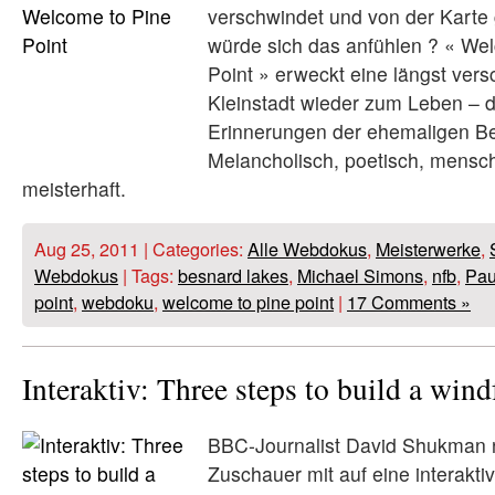
verschwindet und von der Karte 
würde sich das anfühlen ? « We
Point » erweckt eine längst ve
Kleinstadt wieder zum Leben – d
Erinnerungen der ehemaligen B
Melancholisch, poetisch, mensch
meisterhaft.
Aug 25, 2011 | Categories:
Alle Webdokus
,
Meisterwerke
,
Webdokus
| Tags:
besnard lakes
,
Michael Simons
,
nfb
,
Pau
point
,
webdoku
,
welcome to pine point
|
17 Comments »
Interaktiv: Three steps to build a win
BBC-Journalist David Shukman
Zuschauer mit auf eine interakti