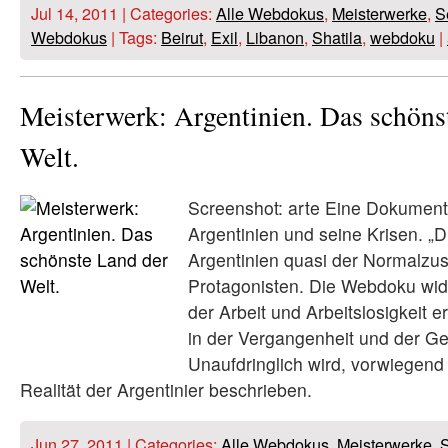
Jul 14, 2011 | Categories:
Alle Webdokus
,
Meisterwerke
,
S
Webdokus
| Tags:
Beirut
,
Exil
,
Libanon
,
Shatila
,
webdoku
|
Meisterwerk: Argentinien. Das schöns
Welt.
Screenshot: arte Eine Dokument
Argentinien und seine Krisen. „Di
Argentinien quasi der Normalzust
Protagonisten. Die Webdoku wi
der Arbeit und Arbeitslosigkeit 
in der Vergangenheit und der G
Unaufdringlich wird, vorwiegend 
Realität der Argentinier beschrieben.
Jun 27, 2011 | Categories:
Alle Webdokus
,
Meisterwerke
,