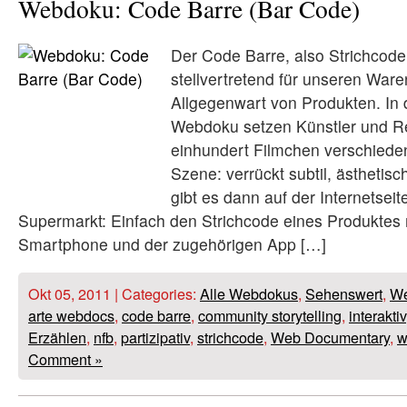
Webdoku: Code Barre (Bar Code)
Der Code Barre, also Strichcode,
stellvertretend für unseren War
Allgegenwart von Produkten. In
Webdoku setzen Künstler und Re
einhundert Filmchen verschiede
Szene: verrückt subtil, ästhetis
gibt es dann auf der Internetseit
Supermarkt: Einfach den Strichcode eines Produktes
Smartphone und der zugehörigen App […]
Okt 05, 2011 | Categories:
Alle Webdokus
,
Sehenswert
,
We
arte webdocs
,
code barre
,
community storytelling
,
interaktiv
Erzählen
,
nfb
,
partizipativ
,
strichcode
,
Web Documentary
,
w
Comment »