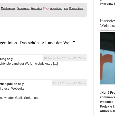
Interview 
,
Meisterwerke
,
Sehenswert
,
Webdokus
| Tags
Argentinien
,
arte
,
Buenos Aires
,
Intervi
Webdoc
gentinien. Das schönste Land der Welt.”
lung
sagt:
18. November 2013 um 12:53 Uhr
schönste Land der Welt. – webdoku.de […]
ernet gucken
sagt:
17. Juli 2017 um 17:30 Uhr
f dieser Webseite.
„Nur 2 Pr
kommen a
e wieder. Gratis Serien und
Webdocs T
Projekte i
Autoren si