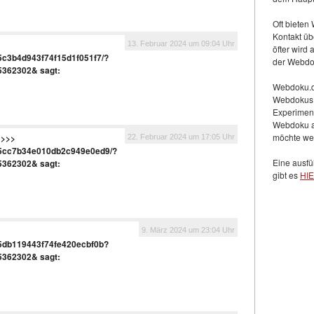
Oft bieten
Kontakt üb
13. Februar 2024 um 09:04 Uhr
öfter wird
65c3b4d943f74f15d1f051f7/?
der Webdok
5362302&
sagt:
Webdoku.de
Webdokus v
Experimenti
Webdoku al
möchte we
 >>>
22. Februar 2024 um 17:05 Uhr
/65cc7b34e010db2c949e0ed9/?
Eine ausfü
5362302&
sagt:
gibt es
HI
9. März 2024 um 23:04 Uhr
65db119443f74fe420ecbf0b?
5362302&
sagt: