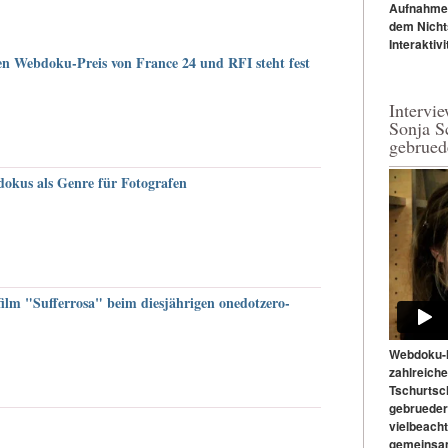
Aufnahmen.
dem Nicht
Interaktivi
n Webdoku-Preis von France 24 und RFI steht fest
Intervi
Sonja S
gebrued
okus als Genre für Fotografen
lfilm "Sufferrosa" beim diesjährigen onedotzero-
Webdoku-M
zahlreich
Tschurtsc
gebrueder
vielbeach
gemeinsam