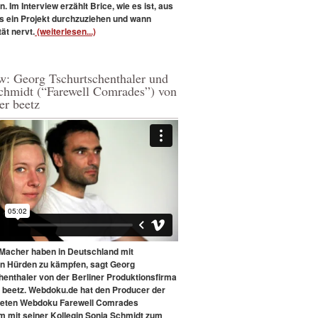
 Im Interview erzählt Brice, wie es ist, aus
s ein Projekt durchzuziehen und wann
tät nervt.
(weiterlesen...)
ew: Georg Tschurtschenthaler und
chmidt (“Farewell Comrades”) von
er beetz
acher haben in Deutschland mit
en Hürden zu kämpfen, sagt Georg
henthaler von der Berliner Produktionsfirma
 beetz. Webdoku.de hat den Producer der
teten Webdoku Farewell Comrades
 mit seiner Kollegin Sonja Schmidt zum