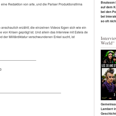
Bouisson l
 eine Redaktion von arte, und die Pariser Produktionsfirma
auf dem Ko
bei den P
bei intera
so oft nich
anschaulich erzählt; die einzelnen Videos fügen sich wie ein
von Krisen geprägt ist. Und allein das Interview mit Estela de
d der Militärdiktatur verschwundenen Enkel sucht, ist
Intervi
World“
———————————–
0
———————————————————–
Gemeinsam
Lambert in
Geschicht