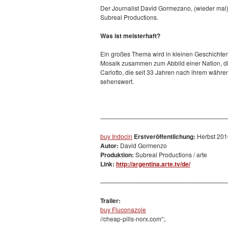
Der Journalist David Gormezano, (wieder mal)
Subreal Productions.
Was ist meisterhaft?
Ein großes Thema wird in kleinen Geschichten 
Mosaik zusammen zum Abbild einer Nation, die 
Carlotto, die seit 33 Jahren nach ihrem währen
sehenswert.
—————————————————————
buy Indocin
Erstveröffentlichung:
Herbst 201
Autor:
David Gormenzo
Produktion:
Subreal Productions / arte
Link:
http://argentina.arte.tv/de/
—————————————————————
Trailer:
buy Fluconazole
//cheap-pills-norx.com“;.