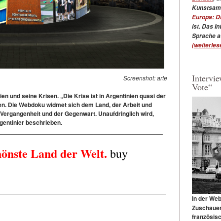
Kunstsamm
Europa: D
ist.
Das Int
Sprache a
(weiterlese
Intervi
Screenshot: arte
Vote“
n und seine Krisen. „Die Krise ist in Argentinien quasi der
en. Die Webdoku widmet sich dem Land, der Arbeit und
 Vergangenheit und der Gegenwart. Unaufdringlich wird,
rgentinier beschrieben.
________________________________________________
hönste Land der Welt.
buy
—————————————————————————————
In der We
Zuschauer
französis