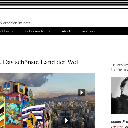
es erzählen im netz
bdokus
Selber machen
About
Impressum
. Das schönste Land der Welt.
Intervi
la Deut
seiner Pro
Bielutin
, 