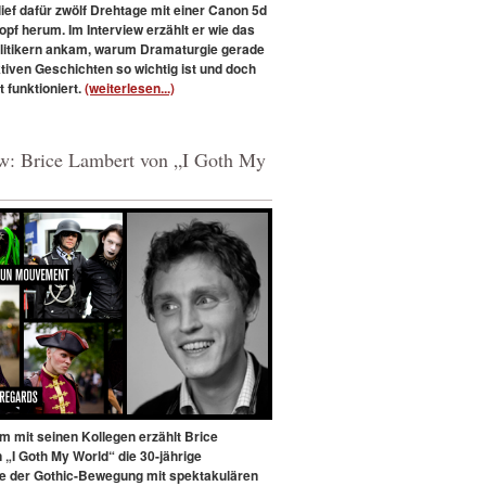
ief dafür zwölf Drehtage mit einer Canon 5d
pf herum. Im Interview erzählt er wie das
olitikern ankam, warum Dramaturgie gerade
ktiven Geschichten so wichtig ist und doch
t funktioniert.
(weiterlesen...)
ew: Brice Lambert von „I Goth My
 mit seinen Kollegen erzählt Brice
 „I Goth My World“ die 30-jährige
e der Gothic-Bewegung mit spektakulären