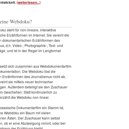
entwickelt.
(weiterlesen...)
 eine Webdoku?
ku steht für non-lineare, interaktive
sche Erzählformen im Internet. Sie vereint die
en dokumentarischen Erzählformen des
us, d.h. Video-, Photographie-, Text- und
äge, und ist in der Regel im Langformat
setzt sich zusammen aus Webdokumentarfilm
kumentation. Die Webdoku löst die
n Erzählformen des Journalismus nicht ab,
reint sie mittels neuer technischer
gen. Außerdem beteiligt sie den Zuschauer
am Geschehen: Statt kontinuierlich zu
 erzählt die Webdoku non-linear.
lassische Dokumentarfilm ein Stamm ist,
ine Webdoku ein Baum mit vielen
nen Ästen. Der Zuschauer kann selbst
n, ob er eine Abzweigung nimmt, oder bei
trang der Erzählung bleibt.