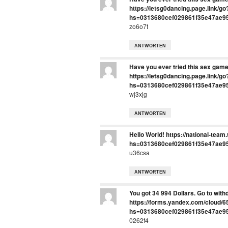
https://letsg0dancing.page.link/go
hs=0313680cef029861f35e47ae9
zo6o7t
ANTWORTEN
Have you ever tried this sex game
https://letsg0dancing.page.link/go
hs=0313680cef029861f35e47ae9
wj3xjg
ANTWORTEN
Hello World! https://national-te
hs=0313680cef029861f35e47ae9
u36csa
ANTWORTEN
You got 34 994 Dollars. Gо tо with
https://forms.yandex.com/cloud
hs=0313680cef029861f35e47ae9
0262f4