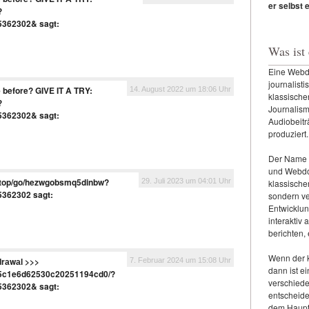
er selbst 
?
5362302&
sagt:
Was ist
Eine Webdo
journalisti
 before? GIVE IT A TRY:
14. August 2022 um 18:06 Uhr
klassisch
?
Journalism
5362302&
sagt:
Audiobeitr
produziert.
Der Name 
und Webdo
am.top/go/hezwgobsmq5dinbw?
29. Juli 2023 um 04:01 Uhr
klassische
5362302
sagt:
sondern ve
Entwicklun
interaktiv 
berichten,
Wenn der k
drаwаl >>>
7. Februar 2024 um 15:08 Uhr
dann ist e
/65c1e6d62530c20251194cd0/?
verschiede
5362302&
sagt:
entscheide
dem Haupts