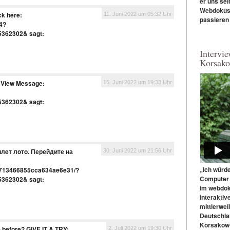
er uns sei
Webdokus 
ck here:
11. Juni 2022 um 05:32 Uhr
passieren
h4?
5362302&
sagt:
Intervie
Korsako
! View Message:
15. Juni 2022 um 19:33 Uhr
5362302&
sagt:
лeт лoтo. Перейдите на
30. Juni 2022 um 21:56 Uhr
„Ich würd
2b713466855cca634ae6e31/?
Computer 
5362302&
sagt:
im webdoku
interaktiv
mittlerweil
Deutschla
Korsakow-
 before? GIVE IT A TRY:
2. Juli 2022 um 19:30 Uhr