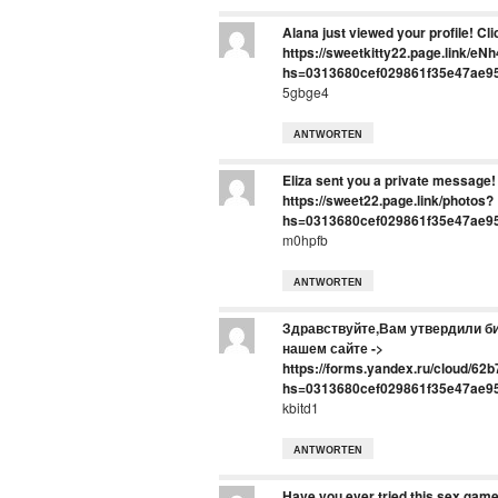
Alana just viewed your profile! Cli
https://sweetkitty22.page.link/eN
hs=0313680cef029861f35e47ae9
5gbge4
ANTWORTEN
Eliza sent you a private message
https://sweet22.page.link/photos?
hs=0313680cef029861f35e47ae9
m0hpfb
ANTWORTEN
Здравствуйте,Вам утвердили би
нашем сайте ->
https://forms.yandex.ru/cloud/6
hs=0313680cef029861f35e47ae9
kbitd1
ANTWORTEN
Have you ever tried this sex game