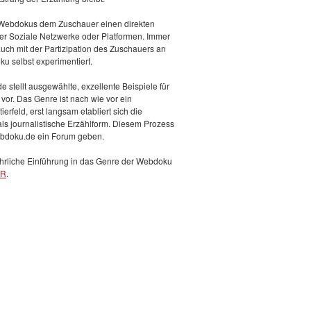
 Webdokus dem Zuschauer einen direkten
er Soziale Netzwerke oder Platformen. Immer
 auch mit der Partizipation des Zuschauers an
u selbst experimentiert.
 stellt ausgewählte, exzellente Beispiele für
or. Das Genre ist nach wie vor ein
erfeld, erst langsam etabliert sich die
s journalistische Erzählform. Diesem Prozess
bdoku.de ein Forum geben.
hrliche Einführung in das Genre der Webdoku
ER
.