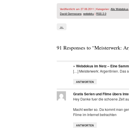
Veröffentlicht am 27.06.2011 | Kategorien:
Alle Webdokus
David Gormezano
,
webdoku
|
RSS 2.0
←
91 Responses to “Meisterwerk: Ar
» Webdokus im Netz – Eine Samm
[…] Meisterwerk: Argentinien. Das 
ANTWORTEN
Gratis Serien und Filme übers Int
Hey Danke fuer die schoene Zeit au
Macht weiter so. Da kommt man gern
Filme im Internet betrachten
ANTWORTEN