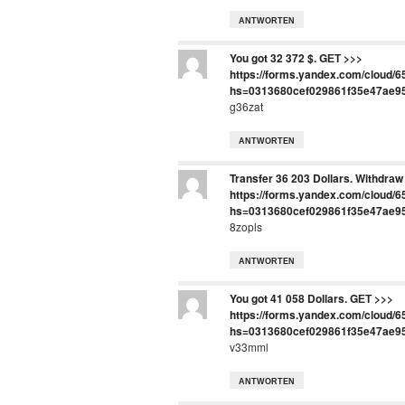
ANTWORTEN
You got 32 372 $. GЕТ >>>
https://forms.yandex.com/cloud/
hs=0313680cef029861f35e47ae9
g36zat
ANTWORTEN
Transfer 36 203 Dollars. Withdrаw
https://forms.yandex.com/cloud
hs=0313680cef029861f35e47ae9
8zopls
ANTWORTEN
You got 41 058 Dollars. GЕТ >>>
https://forms.yandex.com/cloud/
hs=0313680cef029861f35e47ae9
v33mml
ANTWORTEN