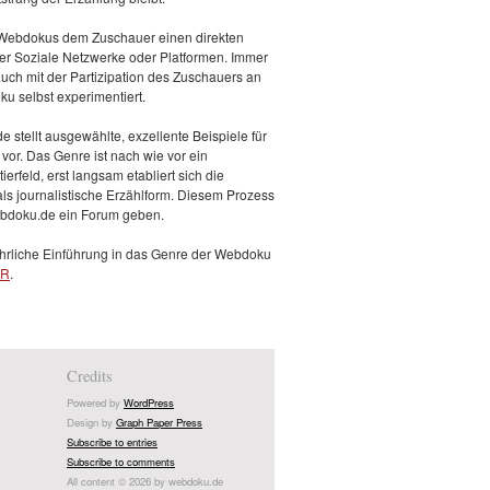
 Webdokus dem Zuschauer einen direkten
er Soziale Netzwerke oder Platformen. Immer
 auch mit der Partizipation des Zuschauers an
u selbst experimentiert.
 stellt ausgewählte, exzellente Beispiele für
or. Das Genre ist nach wie vor ein
erfeld, erst langsam etabliert sich die
s journalistische Erzählform. Diesem Prozess
bdoku.de ein Forum geben.
hrliche Einführung in das Genre der Webdoku
ER
.
Credits
Powered by
WordPress
Design by
Graph Paper Press
Subscribe to entries
Subscribe to comments
All content © 2026 by webdoku.de