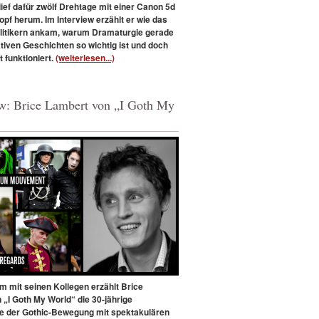
ief dafür zwölf Drehtage mit einer Canon 5d
pf herum. Im Interview erzählt er wie das
olitikern ankam, warum Dramaturgie gerade
ktiven Geschichten so wichtig ist und doch
t funktioniert.
(weiterlesen...)
ew: Brice Lambert von „I Goth My
 mit seinen Kollegen erzählt Brice
 „I Goth My World“ die 30-jährige
e der Gothic-Bewegung mit spektakulären