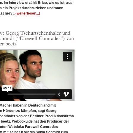
 Im Interview erzählt Brice, wie es ist, aus
s ein Projekt durchzuziehen und wann
tät nervt.
(weiterlesen...)
ew: Georg Tschurtschenthaler und
chmidt (“Farewell Comrades”) von
er beetz
acher haben in Deutschland mit
en Hürden zu kämpfen, sagt Georg
henthaler von der Berliner Produktionsfirma
 beetz. Webdoku.de hat den Producer der
teten Webdoku Farewell Comrades
 mit seiner Kollegin Sonja Schmidt zum