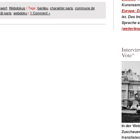
Kunstsamm
wert
,
Webdokus
| Tags:
banlieu
,
charakter paris
,
commune de
Europa: D
rät paris
,
webdoku
|
1 Comment »
ist.
Das Int
Sprache a
(weiterlese
Intervi
Vote“
In der We
Zuschauer
französis