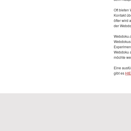
Oft bieten
Kontakt üb
öfter wird
der Webdok
Webdoku.de
Webdokus v
Experimenti
Webdoku al
möchte we
Eine ausfü
gibt es
HI