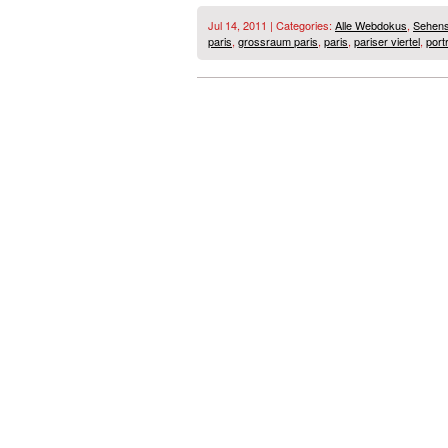
Jul 14, 2011 | Categories:
Alle Webdokus
,
Sehens
paris
,
grossraum paris
,
paris
,
pariser viertel
,
port