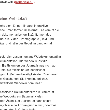
entwickelt.
(weiterlesen...)
 eine Webdoku?
ku steht für non-lineare, interaktive
sche Erzählformen im Internet. Sie vereint die
en dokumentarischen Erzählformen des
us, d.h. Video-, Photographie-, Text- und
äge, und ist in der Regel im Langformat
setzt sich zusammen aus Webdokumentarfilm
kumentation. Die Webdoku löst die
n Erzählformen des Journalismus nicht ab,
reint sie mittels neuer technischer
gen. Außerdem beteiligt sie den Zuschauer
am Geschehen: Statt kontinuierlich zu
 erzählt die Webdoku non-linear.
lassische Dokumentarfilm ein Stamm ist,
ine Webdoku ein Baum mit vielen
nen Ästen. Der Zuschauer kann selbst
n, ob er eine Abzweigung nimmt, oder bei
trang der Erzählung bleibt.