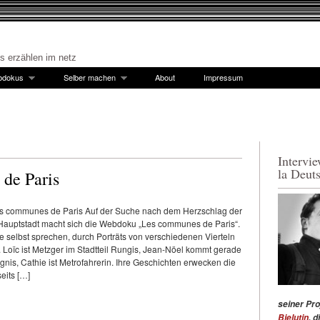
es erzählen im netz
bdokus
Selber machen
About
Impressum
Intervi
la Deut
de Paris
es communes de Paris Auf der Suche nach dem Herzschlag der
Hauptstadt macht sich die Webdoku „Les communes de Paris“.
ie selbst sprechen, durch Porträts von verschiedenen Vierteln
Loïc ist Metzger im Stadtteil Rungis, Jean-Nöel kommt gerade
nis, Cathie ist Metrofahrerin. Ihre Geschichten erwecken die
seits […]
seiner Pro
Bielutin
, 