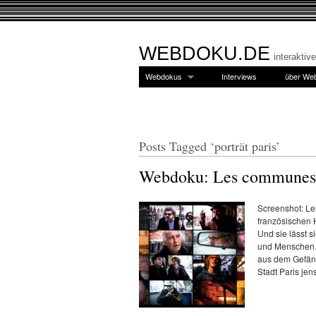
WEBDOKU.DE
interaktiv
Webdokus
Interviews
über We
Posts Tagged ‘porträt paris’
Webdoku: Les communes 
Screenshot: L
französischen 
Und sie lässt s
und Menschen. 
aus dem Gefäng
Stadt Paris jen