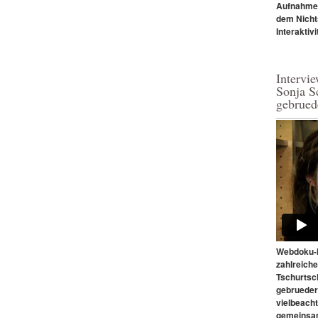
Aufnahmen.
dem Nicht
Interaktivi
Intervi
Sonja S
gebrued
Webdoku-M
zahlreich
Tschurtsc
gebrueder
vielbeach
gemeinsam