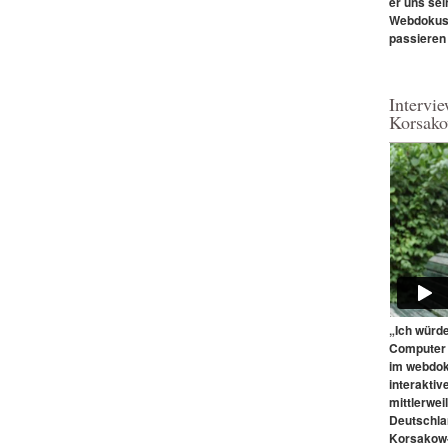
er uns sei
Webdokus 
passieren
Intervie
Korsako
„Ich würd
Computer 
im webdoku
interaktiv
mittlerweil
Deutschla
Korsakow-