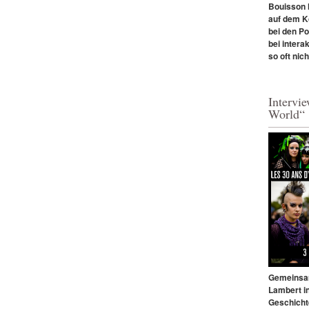
Bouisson l
auf dem Ko
bei den P
bei intera
so oft nich
Intervi
World“
Gemeinsam
Lambert in
Geschicht