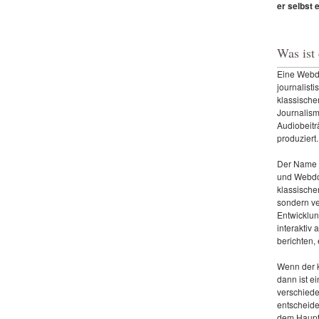
er selbst 
Was ist
Eine Webdo
journalisti
klassisch
Journalism
Audiobeitr
produziert.
Der Name 
und Webdo
klassische
sondern ve
Entwicklun
interaktiv 
berichten,
Wenn der k
dann ist e
verschiede
entscheide
dem Haupts