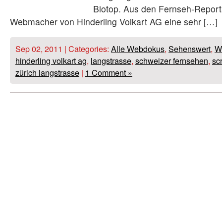
Biotop. Aus den Fernseh-Repor
Webmacher von Hinderling Volkart AG eine sehr […]
Sep 02, 2011 | Categories:
Alle Webdokus
,
Sehenswert
,
W
hinderling volkart ag
,
langstrasse
,
schweizer fernsehen
,
sc
zürich langstrasse
|
1 Comment »