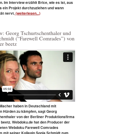
 Im Interview erzählt Brice, wie es ist, aus
s ein Projekt durchzuziehen und wann
tät nervt.
(weiterlesen...)
ew: Georg Tschurtschenthaler und
chmidt (“Farewell Comrades”) von
er beetz
acher haben in Deutschland mit
en Hürden zu kämpfen, sagt Georg
henthaler von der Berliner Produktionsfirma
 beetz. Webdoku.de hat den Producer der
teten Webdoku Farewell Comrades
 mit seiner Kollegin Sonja Schmidt zum