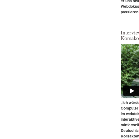
er uns sei
Webdokus 
passieren
Intervie
Korsako
„Ich würd
Computer 
im webdoku
interaktiv
mittlerweil
Deutschla
Korsakow-