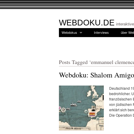
WEBDOKU.DE
interaktiv
Webdokus
Interviews
über We
Posts Tagged ‘emmanuel clemenc
Webdoku: Shalom Amigo
Deutschland 19
bedrohlicher. U
französischen 
von jüdischen 
erklärt sich be
Die Operation 