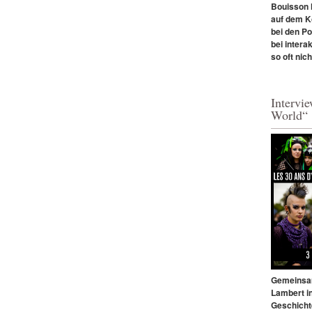
Bouisson l
auf dem Ko
bei den P
bei intera
so oft nich
Intervi
World“
Gemeinsam
Lambert in
Geschicht