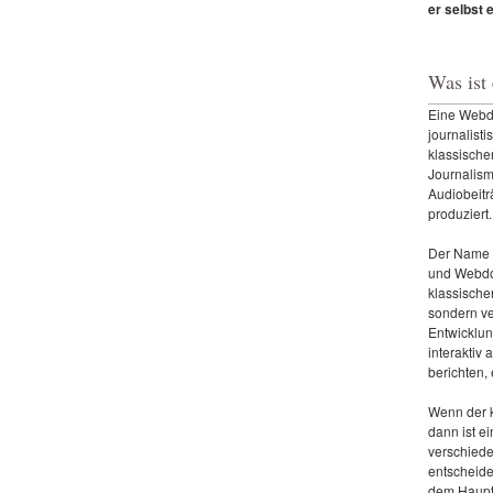
er selbst 
Was ist
Eine Webdo
journalisti
klassisch
Journalism
Audiobeitr
produziert.
Der Name 
und Webdo
klassische
sondern ve
Entwicklun
interaktiv 
berichten,
Wenn der k
dann ist e
verschiede
entscheide
dem Haupts