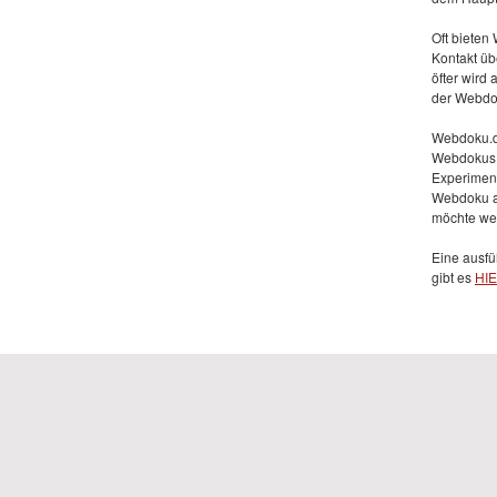
Oft bieten
Kontakt üb
öfter wird
der Webdok
Webdoku.de
Webdokus v
Experimenti
Webdoku al
möchte we
Eine ausfü
gibt es
HI