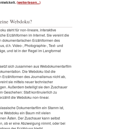
entwickelt.
(weiterlesen...)
 eine Webdoku?
ku steht für non-lineare, interaktive
sche Erzählformen im Internet. Sie vereint die
en dokumentarischen Erzählformen des
us, d.h. Video-, Photographie-, Text- und
äge, und ist in der Regel im Langformat
setzt sich zusammen aus Webdokumentarfilm
kumentation. Die Webdoku löst die
n Erzählformen des Journalismus nicht ab,
reint sie mittels neuer technischer
gen. Außerdem beteiligt sie den Zuschauer
am Geschehen: Statt kontinuierlich zu
 erzählt die Webdoku non-linear.
lassische Dokumentarfilm ein Stamm ist,
ine Webdoku ein Baum mit vielen
nen Ästen. Der Zuschauer kann selbst
n, ob er eine Abzweigung nimmt, oder bei
trang der Erzählung bleibt.