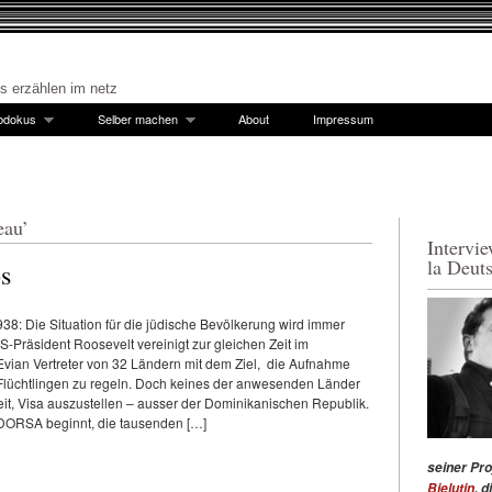
es erzählen im netz
bdokus
Selber machen
About
Impressum
eau’
Intervi
la Deut
s
38: Die Situation für die jüdische Bevölkerung wird immer
S-Präsident Roosevelt vereinigt zur gleichen Zeit im
Evian Vertreter von 32 Ländern mit dem Ziel, die Aufnahme
Flüchtlingen zu regeln. Doch keines der anwesenden Länder
reit, Visa auszustellen – ausser der Dominikanischen Republik.
DORSA beginnt, die tausenden […]
seiner Pro
Bielutin
, 