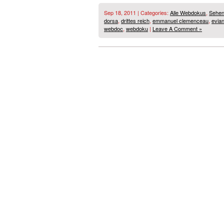
Sep 18, 2011 | Categories:
Alle Webdokus
,
Sehen
dorsa
,
drittes reich
,
emmanuel clemenceau
,
evia
webdoc
,
webdoku
|
Leave A Comment »