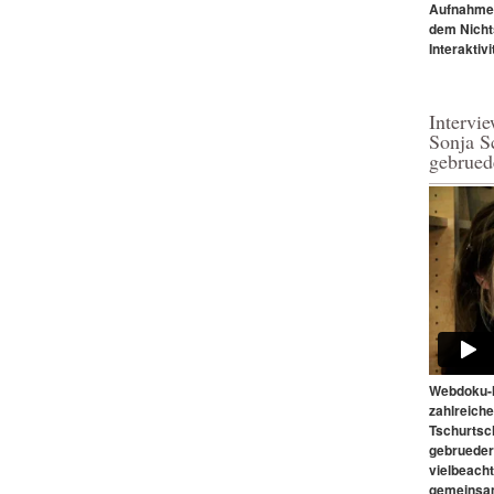
Aufnahmen.
dem Nicht
Interaktivi
Intervi
Sonja S
gebrued
Webdoku-M
zahlreich
Tschurtsc
gebrueder
vielbeach
gemeinsam