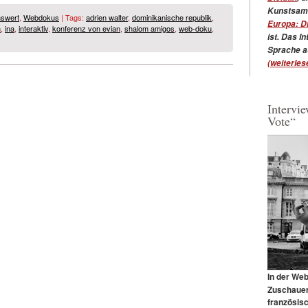
Kunstsamm
swert
,
Webdokus
| Tags:
adrien walter
,
dominikanische republik
,
Europa: D
n
,
ina
,
interaktiv
,
konferenz von evian
,
shalom amigos
,
web-doku
,
ist.
Das Int
Sprache a
(weiterlese
Intervi
Vote“
In der We
Zuschauer
französis