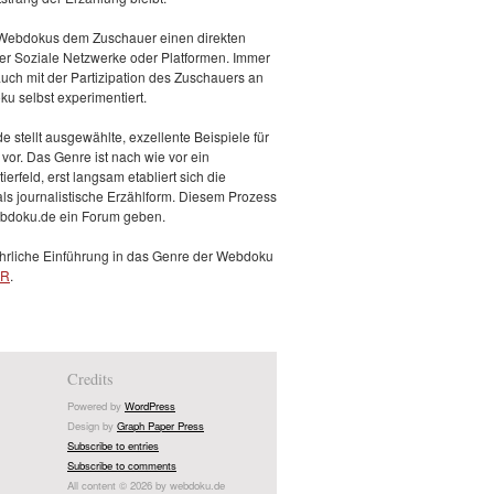
 Webdokus dem Zuschauer einen direkten
er Soziale Netzwerke oder Platformen. Immer
 auch mit der Partizipation des Zuschauers an
u selbst experimentiert.
 stellt ausgewählte, exzellente Beispiele für
or. Das Genre ist nach wie vor ein
erfeld, erst langsam etabliert sich die
s journalistische Erzählform. Diesem Prozess
bdoku.de ein Forum geben.
hrliche Einführung in das Genre der Webdoku
ER
.
Credits
Powered by
WordPress
Design by
Graph Paper Press
Subscribe to entries
Subscribe to comments
All content © 2026 by webdoku.de