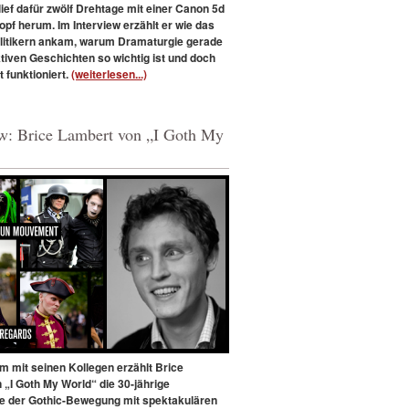
ief dafür zwölf Drehtage mit einer Canon 5d
pf herum. Im Interview erzählt er wie das
olitikern ankam, warum Dramaturgie gerade
ktiven Geschichten so wichtig ist und doch
t funktioniert.
(weiterlesen...)
ew: Brice Lambert von „I Goth My
 mit seinen Kollegen erzählt Brice
 „I Goth My World“ die 30-jährige
e der Gothic-Bewegung mit spektakulären