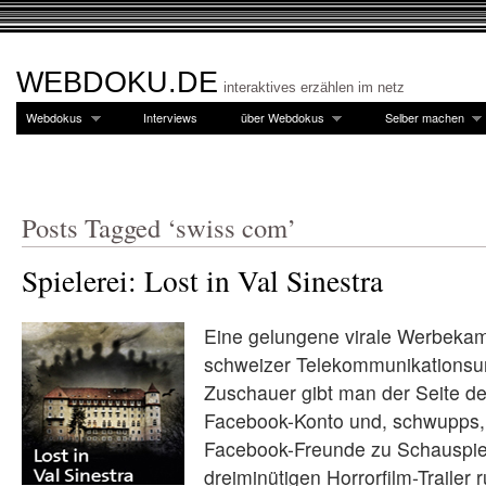
WEBDOKU.DE
interaktives erzählen im netz
Webdokus
Interviews
über Webdokus
Selber machen
Posts Tagged ‘swiss com’
Spielerei: Lost in Val Sinestra
Eine gelungene virale Werbeka
schweizer Telekommunikationsu
Zuschauer gibt man der Seite den
Facebook-Konto und, schwupps,
Facebook-Freunde zu Schauspie
dreiminütigen Horrorfilm-Trailer