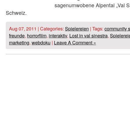
sagenumwobene Alpental „Val Sin
Schweiz.
Aug 07, 2011 | Categories:
Spielereien
| Tags:
community st
freunde
,
horrorfilm
,
interaktiv
,
Lost in val sinestra
,
Spielerei
marketing
,
webdoku
|
Leave A Comment »